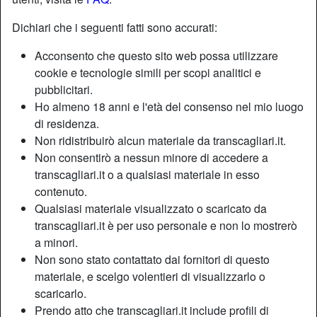
Dichiari che i seguenti fatti sono accurati:
Qual è il tuo sesso?
Acconsento che questo sito web possa utilizzare
cookie e tecnologie simili per scopi analitici e
Provincia
pubblicitari.
Ho almeno 18 anni e l'età del consenso nel mio luogo
di residenza.
Non ridistribuirò alcun materiale da transcagliari.it.
Città
Non consentirò a nessun minore di accedere a
transcagliari.it o a qualsiasi materiale in esso
contenuto.
Qualsiasi materiale visualizzato o scaricato da
Qual è la tua data di nascita?
transcagliari.it è per uso personale e non lo mostrerò
a minori.
Non sono stato contattato dai fornitori di questo
Accetto i
termini d'uso
, la privacy policy, l'uso di profili di fantasia, il
materiale, e scelgo volentieri di visualizzarlo o
trattamento dei dati personali e la ricezione di mail commerciali.
scaricarlo.
Registrati
Prendo atto che transcagliari.it include profili di