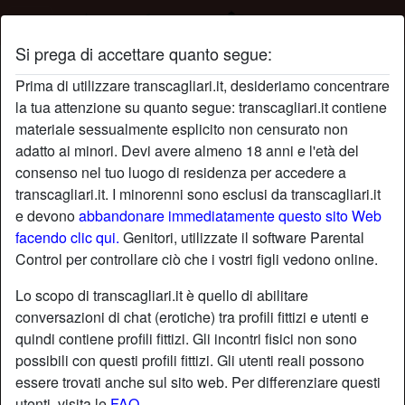
Si prega di accettare quanto segue:
Registrati su Trans Cagliari
Prima di utilizzare transcagliari.it, desideriamo concentrare
Iscriviti su Trans Cagliari e incontra splendide Transessuali
la tua attenzione su quanto segue: transcagliari.it contiene
vicino a te! Registrarti è completamente gratuito e riceverai
materiale sessualmente esplicito non censurato non
messaggi gratuiti se attivi la tua e-mail. Cosa stai
adatto ai minori. Devi avere almeno 18 anni e l'età del
aspettando?
consenso nel tuo luogo di residenza per accedere a
transcagliari.it. I minorenni sono esclusi da transcagliari.it
e devono
abbandonare immediatamente questo sito Web
Scegli un nickname
facendo clic qui.
Genitori, utilizzate il software Parental
Control per controllare ciò che i vostri figli vedono online.
Lo scopo di transcagliari.it è quello di abilitare
Indirizzo e-mail
conversazioni di chat (erotiche) tra profili fittizi e utenti e
quindi contiene profili fittizi. Gli incontri fisici non sono
possibili con questi profili fittizi. Gli utenti reali possono
Password
essere trovati anche sul sito web. Per differenziare questi
utenti, visita le
FAQ
.