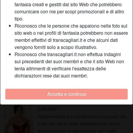
fantasia creati e gestiti dal sito Web che potrebbero
comunicare con me per scopi promozionali e di altro
milf31
tipo.
Lanciati in questa esperienza con una sexy
Riconosco che le persone che appaiono nelle foto sul
trans che ha voglia di eccitarti e di farti sentire
sito web o nei profili di fantasia potrebbero non essere
l’uomo più bello e sensuale del mondo. Scrivimi
membri effettivi di transcagliari.it e che alcuni dati
e ti posso assicurare che non ti deluderò per
vengono forniti solo a scopo illustrativo.
location_on
nulla al mondo.
Shemale
Capoterra
Riconosco che transcagliari.it non effettua indagini
sui precedenti dei suoi membri e che il sito Web non
Mistress90
tenta altrimenti di verificare l'esattezza delle
Riusciresti a relazionarti con una femmina
dichiarazioni rese dai suoi membri.
come, per vivere delle meravigliose
passeggiate, uscite, concerti e hobby vari,ma
senza secondi fini? Puoi abbracciarmi, baciarmi
Accetta e continua
location_on
il viso,puoi fare tutto quello che vuoi,ma non
Shemale
Cagliari
puoi scoparmi.
julia4567
Intraprendente è la caratteristica principale che
il mio tipo ideale deve assolutamente avere!
Intraprendente mi raccomando non voglio