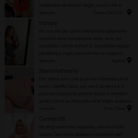
mollaccioni ds divano! voglio uomini che si
location_on
facciano rispettare e faccino la prima mossa
Shemale
Quartu Sant'Ele...
tranquy
Ho una età per cui mi interessano solamente
relazioni serie con persone serie, sono qui
scrivetemi, niente curiosi! E soprattutto nessun
perditempo voglio persone che mi vogliono
location_on
capire in tutto e per tutto ok!
Shemale
Alghero
Manuelatheonly
Ehi, allora sono una a cui non interessa più di
tanto l aspetto fisico, per me il carattere è la
cosa più importante perché senza il carattere
giusto non si va d'accordo ed io voglio qualcosa
location_on
di duraturo con una bella intesa.
Shemale
Porto Torres
Carmen36
Ho degli amici che frequento, ma sono tutte
coppie.Ogni tanto qualcuno ci prova,lo sai?