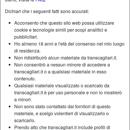
Dichiari che i seguenti fatti sono accurati:
Nickname:
Pier
Acconsento che questo sito web possa utilizzare
Età:
60
cookie e tecnologie simili per scopi analitici e
Paese:
Italia
pubblicitari.
Provincia:
Sassari
Ho almeno 18 anni e l'età del consenso nel mio luogo
Sesso:
Uomo
di residenza.
Sessualità:
Etero
Non ridistribuirò alcun materiale da transcagliari.it.
Colore dei capelli:
Castana
Non consentirò a nessun minore di accedere a
transcagliari.it o a qualsiasi materiale in esso
Colore degli occhi:
Castani
contenuto.
Altezza:
177 cm
Qualsiasi materiale visualizzato o scaricato da
Peso:
80 Kg
transcagliari.it è per uso personale e non lo mostrerò
a minori.
Descrizione
Non sono stato contattato dai fornitori di questo
materiale, e scelgo volentieri di visualizzarlo o
Io so amare mi piace il tuo corpo il tuo buchetto e il
scaricarlo.
pompino, baciarti i capezzoli e accarezarti.
Prendo atto che transcagliari.it include profili di