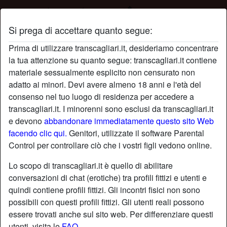
Si prega di accettare quanto segue:
Profilo di Pier
Prima di utilizzare transcagliari.it, desideriamo concentrare
la tua attenzione su quanto segue: transcagliari.it contiene
materiale sessualmente esplicito non censurato non
adatto ai minori. Devi avere almeno 18 anni e l'età del
consenso nel tuo luogo di residenza per accedere a
transcagliari.it. I minorenni sono esclusi da transcagliari.it
e devono
abbandonare immediatamente questo sito Web
facendo clic qui.
Genitori, utilizzate il software Parental
Control per controllare ciò che i vostri figli vedono online.
Lo scopo di transcagliari.it è quello di abilitare
conversazioni di chat (erotiche) tra profili fittizi e utenti e
quindi contiene profili fittizi. Gli incontri fisici non sono
possibili con questi profili fittizi. Gli utenti reali possono
essere trovati anche sul sito web. Per differenziare questi
star
chat
Aggiungi
Chatta adesso
utenti, visita le
FAQ
.